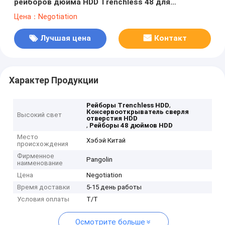
рейборов дюйма HDD Trenchless 48 для
известняка сланца
Цена：Negotiation
Лучшая цена
Контакт
Характер Продукции
,
Рейборы Trenchless HDD
Консервооткрыватель сверля
Высокий свет
отверстия HDD
,
Рейборы 48 дюймов HDD
Место
Хэбэй Китай
происхождения
Фирменное
Pangolin
наименование
Цена
Negotiation
Время доставки
5-15 день работы
Условия оплаты
T/T
Осмотрите больше