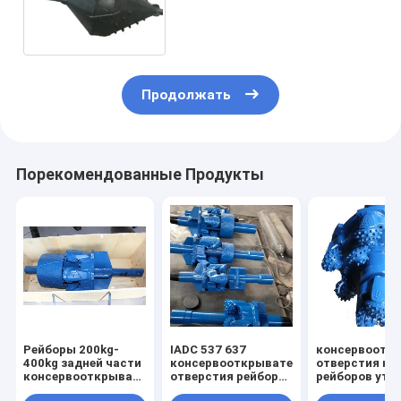
дюйма HDD Trenchless 48
для известняка сланца
Продолжать
Порекомендованные Продукты
Рейборы 200kg-
IADC 537 637
консервоотк
400kg задней части
консервооткрыватель
отверстия ко
консервооткрывателя
отверстия рейбора
рейборов уте
HDD отверстия
утеса бурового
1500Mm