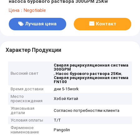
насоса бурового раствора 300GPM 25Kw
Цена：Negotiable
Лучшая цена
Контакт
Характер Продукции
Сверля рециркуляционная система
300GPM
Высокий свет
,
,
Насос бурового раствора 25Kw
Сверля рециркуляционная система
FN100
Время доставки
дни 5-15work
Место
Хэбэй Китай
происхождения
Упаковывая
Согласно потребностям клиента
детали
Условия оплаты
T/T
Фирменное
Pangolin
наименование