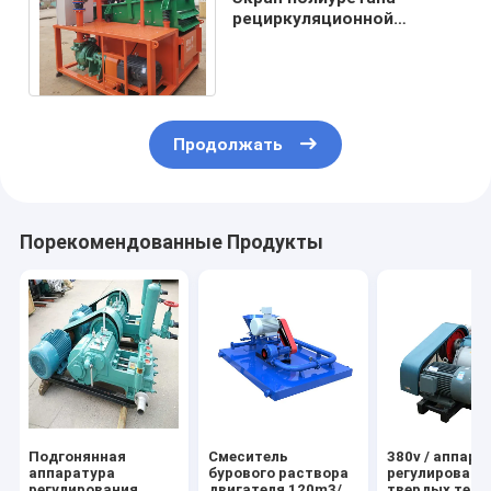
рециркуляционной
системы насоса бурового
раствора 300GPM 25Kw
Продолжать
Порекомендованные Продукты
Подгонянная
Смеситель
380v / аппара
аппаратура
бурового раствора
регулировани
регулирования
двигателя 120m3/H
твердых тел