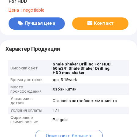
For HDD
Цена：negotiable
Лучшая цена
Контакт
Характер Продукции
,
Shale Shaker Drilling For HDD
Высокий свет
,
60m3/h Shale Shaker Drilling
HDD mud shaker
Время доставки
дни 5-15work
Место
Хэбэй Китай
происхождения
Упаковывая
Согласно потребностям клиента
детали
Условия оплаты
T/T
Фирменное
Pangolin
наименование
Осмотрите больше