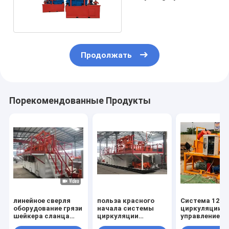
Shale Shaker Drilling
For HDD
Продолжать
Порекомендованные Продукты
линейное сверля
польза красного
Система 120m
оборудование грязи
начала системы
циркуляции г
шейкера сланца
циркуляции
управлением 
очищая в нефтяных
бурового раствора
бурового