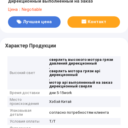
дирекционный выполненный на заказ
Цена：Negotiable
Лучшая цена
Контакт
Характер Продукции
сверлить высокого мотора грязи
давлений дирекционный
,
сверлить мотора грязи api
Высокий свет
дирекционный
,
мотор api выполненный на заказ
дирекционный сверля
Время доставки
дни 5-15work
Место
Хэбэй Китай
происхождения
Упаковывая
согласно потребностям клиента
детали
Условия оплаты
T/T