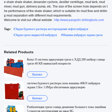
e shale shale shaker, desander cyclone, desilter centrifuge, mud tank, mud
mixer, mud gun, delivery pump, etc. The size of the screen hole depends on t
he performance of the shale shaker, which is suitable for mud flow and drillin
g mud separation with different mud requirements.
Welcome to visit our official website :
http://www.pangolin-drillingtools.com
Tags:
#
Экран бурового раствора месторождения нефти вибрируя
#
Экран грязи жидкостей вибрируя
#
Машина вибрируя экрана грязи
Related Products
Конус 8 системы циркуляции грязи х ХДД 200 шейкер сланца
грязи 40 КВ наивысшей мощности
Контакт
система бурового раствора силы машины 40KN вибрируя
экрана 11kw 1.0Mpa обеспечивая циркуляцию
Контакт
Реабилитация грязи сланца движения большого тома линейная
5 градусов изготовления на заказ 8G